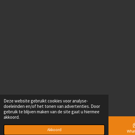
Deze website gebruikt cookies voor analyse-
doeleinden en/of het tonen van advertenties. Door
gebruik te blijven maken van de site gaat u hiermee
akkoord.
Akkoord
E-mailadres
Telefoonnummer
Kaart
Wha