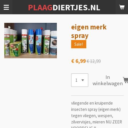
PLAAG
DIERTJES.NL
Ga
direct
naar
de
eigen merk
hoofdinhoud
spray
Sale!
€ 6,99
€ 12,99
In
winkelwagen
vliegende en kruipende
insecten spray (eigen merk)
tegen vliegen, wespen,
zilvervisjes, mieren NU ZEER