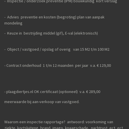
- Inspectie / onderzoek preventie (IPM) bouwkundig kort verslag
- Advies preventie en kosten (begroting) plan van aanpak
mondeling
- Keuze in bestrijding middel (gif), E-val (elektronisch)
- Object / vastgoed / opslag of overig van 15 M2 t/m 100 M2
- Contract onderhoud 1 t/m 12 maanden per jaar v.a. € 129,00
- plaagdiertjes.nl OK certificaat (optioneel) v.a. € 289,00
meerwaarde bij aan-verkoop van vastgoed.
Waarom een inspectie rapportage? antwoord: voorkoming van
ziekte, kortsluiteng, brand, imago, knaagschade, nachtrust, ect, ect