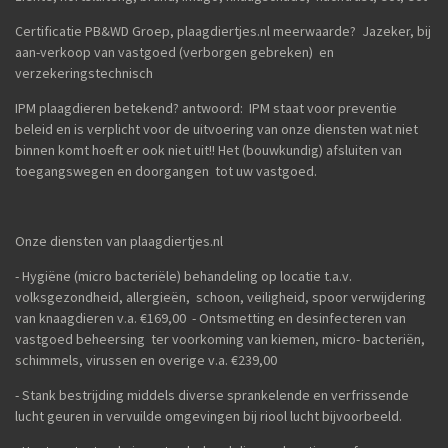
Certificatie PB&WD Groep, plaagdiertjes.nl meerwaarde? Jazeker, bij
aan-verkoop van vastgoed (verborgen gebreken) en
verzekeringstechnisch
IPM plaagdieren betekend? antwoord: IPM staat voor preventie
beleid en is verplicht voor de uitvoering van onze diensten wat niet
binnen komt hoeft er ook niet uit!! Het (bouwkundig) afsluiten van
toegangswegen en doorgangen tot uw vastgoed.
Onze diensten van plaagdiertjes.nl
- Hygiëne (micro bacteriële) behandeling op locatie t.a.v.
volksgezondheid, allergieën, schoon, veiligheid, spoor verwijdering
van knaagdieren v.a. €169,00 - Ontsmetting en desinfecteren van
vastgoed beheersing ter voorkoming van kiemen, micro- bacteriën,
schimmels, virussen en overige v.a. €239,00
- Stank bestrijding middels diverse sprankelende en verfrissende
lucht geuren in vervuilde omgevingen bij riool lucht bijvoorbeeld.